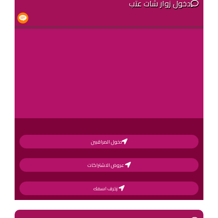
دخول زوار شات عتب
دخول المراقبين
عروض الاشتراكات
زخرف اسمك