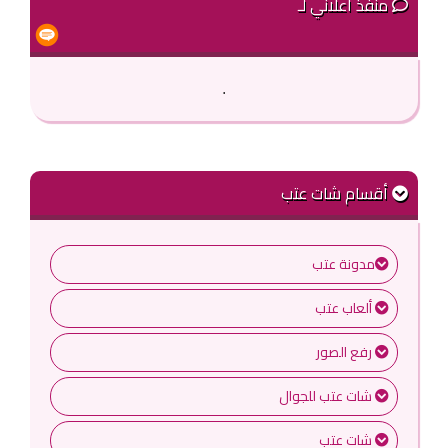
منفذ اعلاني لـ
.
أقسام شات عتب
مدونة عتب
ألعاب عتب
رفع الصور
شات عتب للجوال
شات عتب