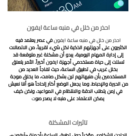
احذر من خلل في منبه ساعة ايفون
احذر من خلل في منبه ساعة ايفون
في عصر يعتمد فيه
الكثيرون على أجهزتهم الذكية لكل شيء تقريباً، من الاتصالات
إلى إدارة المهام اليومية، يبدو أن مشكلة غير متوقعة قد
تسللت إلى حياة مستخدمي أجهزة
ايفون
أخيراً. الأمر يتعلق
بخلل غريب في تطبيق الساعة، حيث تفاجأ العديد من
المستخدمين بأن منبهاتهم ترن بشكل صامت، ما يخلق موجة
من الحيرة والإحباط. وما يجعل الوضع أكثر إلحاحاً هو أننا نعيش
في زمن يتطلب الدقة والانتظام في المواعيد، ولكن كيف
يمكن الاعتماد على منبه لا يصدر صو
ت
تاثيرات المشكلة
ازدادت الشكاوى مؤخراً حول تطبيق الساعة بأجهزة «آيفون»،