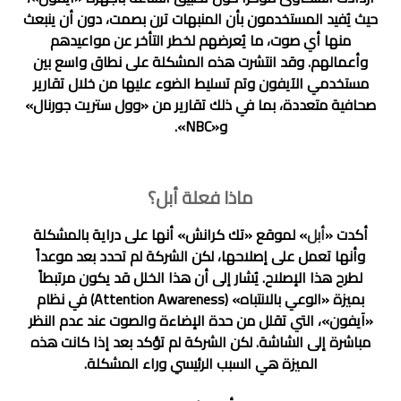
حيث يُفيد المستخدمون بأن المنبهات ترن بصمت، دون أن ينبعث
منها أي صوت، ما يُعرضهم لخطر التأخر عن مواعيدهم
وأعمالهم. وقد انتشرت هذه المشكلة على نطاق واسع بين
مستخدمي الآيفون وتم تسليط الضوء عليها من خلال تقارير
صحافية متعددة، بما في ذلك تقارير من «وول ستريت جورنال»
و«NBC».
ماذا فعلة أبل؟
أكدت «
أبل
» لموقع «تك كرانش» أنها على دراية بالمشكلة
وأنها تعمل على إصلاحها، لكن الشركة لم تحدد بعد موعداً
لطرح هذا الإصلاح. يُشار إلى أن هذا الخلل قد يكون مرتبطاً
بميزة «الوعي بالانتباه» (Attention Awareness) في نظام
«آيفون»، التي تقلل من حدة الإضاءة والصوت عند عدم النظر
مباشرة إلى الشاشة. لكن الشركة لم تؤكد بعد إذا كانت هذه
الميزة هي السبب الرئيسي وراء المشكلة.