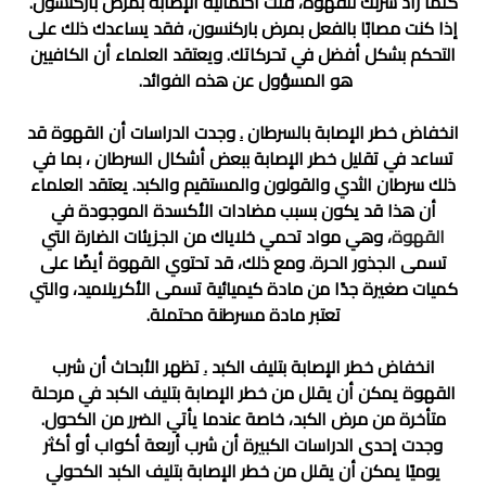
كلما زاد شربك للقهوة، قلت احتمالية الإصابة بمرض باركنسون.
إذا كنت مصابًا بالفعل بمرض باركنسون، فقد يساعدك ذلك على
التحكم بشكل أفضل في تحركاتك. ويعتقد العلماء أن الكافيين
هو المسؤول عن هذه الفوائد.
انخفاض خطر الإصابة بالسرطان
.
وجدت الدراسات أن القهوة قد
تساعد في تقليل خطر الإصابة ببعض أشكال السرطان ، بما في
ذلك سرطان الثدي والقولون والمستقيم والكبد. يعتقد العلماء
أن هذا قد يكون بسبب مضادات الأكسدة الموجودة في
القهوة
، وهي مواد تحمي خلاياك من الجزيئات الضارة التي
تسمى الجذور الحرة. ومع ذلك، قد تحتوي القهوة أيضًا على
كميات صغيرة جدًا من مادة كيميائية تسمى الأكريلاميد، والتي
تعتبر مادة مسرطنة محتملة.
انخفاض خطر الإصابة بتليف الكبد
.
تظهر الأبحاث أن شرب
القهوة يمكن أن يقلل من خطر الإصابة بتليف الكبد في مرحلة
متأخرة من مرض الكبد، خاصة عندما يأتي الضرر من الكحول.
وجدت إحدى الدراسات الكبيرة أن شرب أربعة أكواب أو أكثر
يوميًا يمكن أن يقلل من خطر الإصابة بتليف الكبد الكحولي