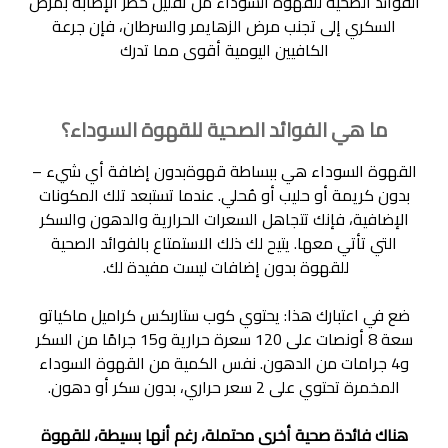
الفوائد الصحية للقهوة السوداء من تقليل خطر الإصابة بمرض
السكري إلى تجنب مرض الزهايمر والسرطان، فإن جرعة
الكافيين اليومية أقوى مما تدرك
ما هي الفوائد الصحية للقهوة السوداء؟
القهوة السوداء هي ببساطة قهوة
بدون إضافة أي شيء –
بدون كريمة أو حليب أو مُحلي. عندما تستبعد تلك المكونات
الإضافية، فإنك تتجاهل السعرات الحرارية والدهون والسكر
التي تأتي معها. يتيح لك ذلك الاستمتاع بالفوائد الصحية
للقهوة بدون إضافات ليست مفيدة لك.
ضع في اعتبارك هذا: يحتوي كوب ستاربكس كراميل ماكياتو
سعة 8 أونصات على 120 سعرة حرارية و15 جرامًا من السكر
و4 جرامات من الدهون. نفس الكمية من القهوة السوداء
المخمرة تحتوي على 2 سعر حراري، بدون سكر أو دهون.
هناك فائدة صحية أخرى محتملة، رغم أنها بسيطة، للقهوة