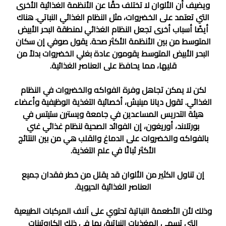
ويضيف أن الألوان لا تختلف حقًا عن الأنظمة الغذائية الأخرى
التي تعتمد على الخضروات، مثل النظام الغذائي النباتي. هناك
أيضًا أسباب أخرى تجعل النظام الغذائي لمنطقة البحر الأبيض
المتوسط ​​من بين الأنظمة الأكثر صحة. يقول صوفي إن سكان
البحر الأبيض المتوسط ​​يقومون عادة بغلي الخضروات بدلاً من
قليها، مما يحافظ على العناصر الغذائية.
لكن لا يمكن تجاهل وفرة الفواكه والخضروات في النظام
الغذائي. تقول ديانا مينيش، أخصائية التغذية الوظيفية وأعضاء
هيئة التدريس المساعدين في جامعة ويسترن ستيتس في
بورتلاند، أوريغون، إن الفوائد الصحية لنظام غذائي غني
بالفواكه والخضروات على الدماغ والقلب هي من بين النتائج
الأكثر ثباتًا في علم التغذية.
إن تناول الكثير من الألوان قد يقلل من خطر فقدان جميع
العناصر الغذائية الحيوية.
وذلك لأن الأطعمة النباتية تحتوي على آلاف المركبات الطبيعية
التي تسمى المغذيات النباتية، بما في ذلك الكاروتينات