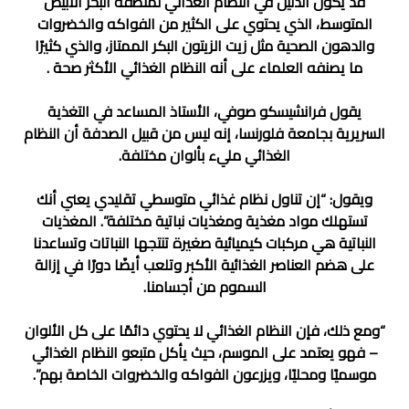
قد يكون الدليل في النظام الغذائي لمنطقة البحر الأبيض
المتوسط، الذي يحتوي على الكثير من الفواكه والخضروات
والدهون الصحية مثل زيت الزيتون البكر الممتاز، والذي كثيرًا
ما يصنفه العلماء على أنه النظام الغذائي الأكثر صحة .
يقول فرانشيسكو صوفي، الأستاذ المساعد في التغذية
السريرية بجامعة فلورنسا، إنه ليس من قبيل الصدفة أن النظام
الغذائي مليء بألوان مختلفة.
ويقول: “إن تناول نظام غذائي متوسطي تقليدي يعني أنك
تستهلك مواد مغذية ومغذيات نباتية مختلفة”. المغذيات
النباتية هي مركبات كيميائية صغيرة تنتجها النباتات وتساعدنا
على هضم العناصر الغذائية الأكبر وتلعب أيضًا دورًا في إزالة
السموم من أجسامنا.
“ومع ذلك، فإن النظام الغذائي لا يحتوي دائمًا على كل الألوان
– فهو يعتمد على الموسم، حيث يأكل متبعو النظام الغذائي
موسميًا ومحليًا، ويزرعون الفواكه والخضروات الخاصة بهم”.