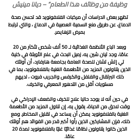
وظيفة من وظائف هذا الطعام” – ديانا مينيش
تظهر بعض الدراسات أن مركبات الفلافونويد قد تحسن صحة
الدماغ، عن طريق منع السمية العصبية في الدماغ ، والتي ترتبط
بمرض الزهايمر.
وبعد اتباع الأنظمة الغذائية لـ 50 ألف شخص لأكثر من 20
عامًا، وجد تيان شين يه، زميل البحث في علم الأوبئة في كلية
تي إتش تشان للصحة العامة بجامعة هارفارد، أن أولئك
الذين يتناولون المزيد من الأطعمة الغنية بالفلافونويد، بما في
ذلك البرتقال والفلفل والكرفس والجريب فروت ، لديهم
مستويات أقل من التدهور المعرفي والخرف.
في حين أنه لا يوجد حاليا علاج للخرف والضعف الإدراكي في
وقت لاحق من الحياة، يقول يه، إن تناول المزيد من الأطعمة
الغنية بالفلافونويد يمكن أن يساعد في تقليل المخاطر. ومع
ذلك، فإن المشاركين الذين رأوا أكبر قدر من الفوائد هم أولئك
الذين كانوا يتناولون نظامًا غذائيًا غنيًا بالفلافونويد لمدة 20
عامًا.