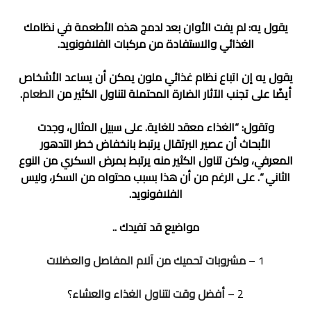
يقول يه: لم يفت الأوان بعد لدمج هذه الأطعمة في نظامك
الغذائي والاستفادة من مركبات الفلافونويد.
يقول يه إن اتباع نظام غذائي ملون يمكن أن يساعد الأشخاص
أيضًا على تجنب الآثار الضارة المحتملة لتناول الكثير من
الطعام
.
وتقول: “الغذاء معقد للغاية. على سبيل المثال، وجدت
الأبحاث أن عصير البرتقال يرتبط بانخفاض خطر التدهور
المعرفي، ولكن تناول الكثير منه يرتبط بمرض السكري من النوع
الثاني “. على الرغم من أن هذا بسبب محتواه من السكر، وليس
الفلافونويد.
مواضيع قد تفيدك ..
1 –
مشروبات تحميك من آلام المفاصل والعضلات
2 –
أفضل وقت لتناول الغذاء والعشاء
؟