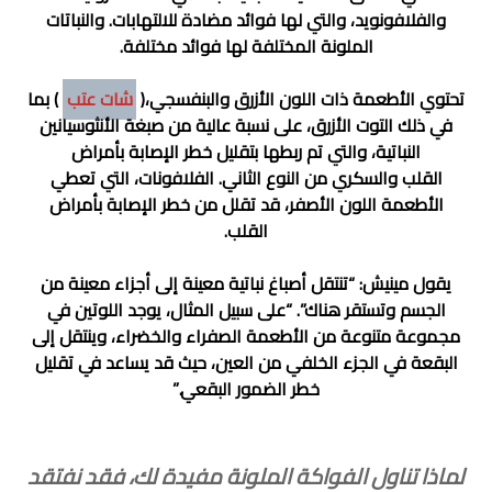
والفلافونويد، والتي لها فوائد مضادة للالتهابات. والنباتات
الملونة المختلفة لها فوائد مختلفة.
تحتوي الأطعمة ذات اللون الأزرق والبنفسجي،(
شات عتب
) بما
في ذلك التوت الأزرق، على نسبة عالية من صبغة الأنثوسيانين
النباتية، والتي تم ربطها بتقليل خطر الإصابة بأمراض
القلب والسكري من النوع الثاني. الفلافونات، التي تعطي
الأطعمة اللون الأصفر، قد تقلل من خطر الإصابة بأمراض
القلب.
يقول مينيش: “تنتقل أصباغ نباتية معينة إلى أجزاء معينة من
الجسم وتستقر هناك”. “على سبيل المثال، يوجد اللوتين في
مجموعة متنوعة من الأطعمة الصفراء والخضراء، وينتقل إلى
البقعة في الجزء الخلفي من العين، حيث قد يساعد في تقليل
خطر الضمور البقعي.”
لماذا تناول الفواكة الملونة مفيدة لك، فقد نفتقد