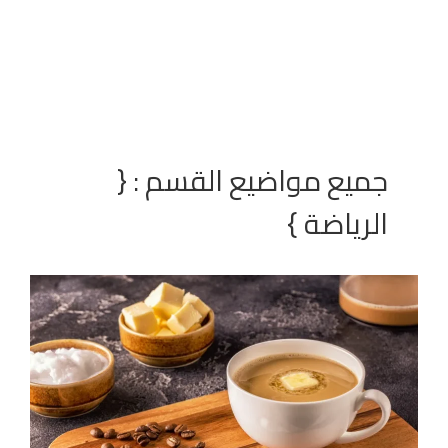
جميع مواضيع القسم : {
الرياضة }